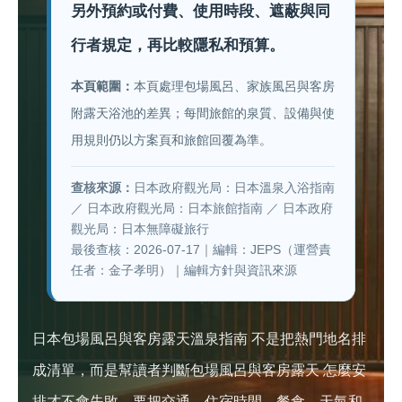
另外預約或付費、使用時段、遮蔽與同
行者規定，再比較隱私和預算。
本頁範圍：
本頁處理包場風呂、家族風呂與客房
附露天浴池的差異；每間旅館的泉質、設備與使
用規則仍以方案頁和旅館回覆為準。
查核來源：
日本政府觀光局：日本溫泉入浴指南
／
日本政府觀光局：日本旅館指南
／
日本政府
觀光局：日本無障礙旅行
最後查核：2026-07-17｜編輯：JEPS（運營責
任者：金子孝明）｜
編輯方針與資訊來源
日本包場風呂與客房露天溫泉指南 不是把熱門地名排
成清單，而是幫讀者判斷包場風呂與客房露天 怎麼安
排才不會失敗。要把交通、住宿時間、餐食、天氣和