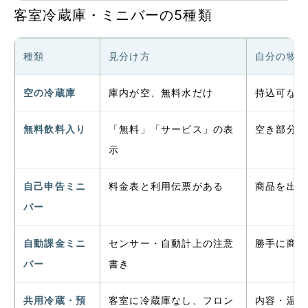
客室冷蔵庫・ミニバーの5種類
種類
見分け方
自分の物
空の冷蔵庫
庫内が空、無料水だけ
持込可なら
無料飲料入り
「無料」「サービス」の表
空き部分へ
示
自己申告ミニ
料金表と利用伝票がある
商品を出す
バー
自動課金ミニ
センサー・自動計上の注意
勝手に商品
バー
書き
共用冷蔵・預
客室に冷蔵庫なし、フロン
内容・温度