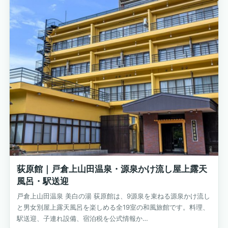
荻原館｜戸倉上山田温泉・源泉かけ流し屋上露天
風呂・駅送迎
戸倉上山田温泉 美白の湯 荻原館は、9源泉を束ねる源泉かけ流し
と男女別屋上露天風呂を楽しめる全19室の和風旅館です。料理、
駅送迎、子連れ設備、宿泊税を公式情報か…