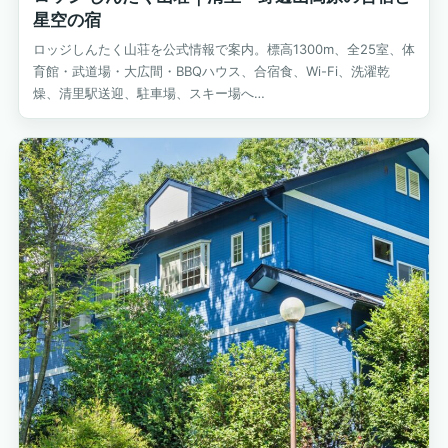
星空の宿
ロッジしんたく山荘を公式情報で案内。標高1300m、全25室、体
育館・武道場・大広間・BBQハウス、合宿食、Wi-Fi、洗濯乾
燥、清里駅送迎、駐車場、スキー場へ…