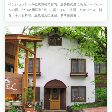
ペンションともを公式情報で案内。裏磐梯の森にあるボードゲー
ムの宿、2〜4名用洋室8室、共同トイレ・洗面、夕食コース、朝
食、子ども料理、五色沼入口送迎、冬季暖房費…