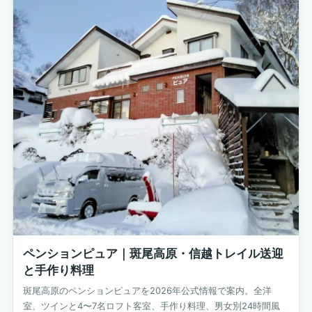
ペンションピュア｜斑尾高原・信越トレイル送迎
と手作り料理
斑尾高原のペンションピュアを2026年公式情報で案内。全洋
室、ツインと4〜7名ロフト客室、手作り料理、男女別24時間風