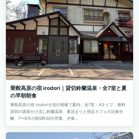
乗鞍高原の宿 irodori｜貸切鈴蘭温泉・全7室と夏
の早朝朝食
乗鞍高原の宿 irodoriを現行情報で案内。全7室・4タイプ、無料
貸切の源泉かけ流し鈴蘭温泉、素泊まりと併設カフェの泊食分
離、7〜8月の朝5時30分営業、夕食…